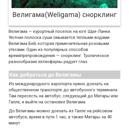
Велигама(Weligama) снорклинг
Велигама — курортный поселок на юге Шри-Ланки.
Уютная полоска суши омывается теплыми водами
Велигама Бей, которая примечательная розовыми
утесами. Один из популярных способов
времяпрепровождения — снорклинг. Тропическое
разнообразие ихтиофауны радует глаз.
Как добраться до Велигамы
Из международного аэропорта нужно доехать на
общественном транспорте до автобусного терминала.
Там пересесть на автобус, следующий до Матары или
Галле, и выйти на остановке Велигама.
До Велигамы можно доехать из Галле на рейсовом
автобусе, время в пути 1 час, а также Матары за 40
минут.