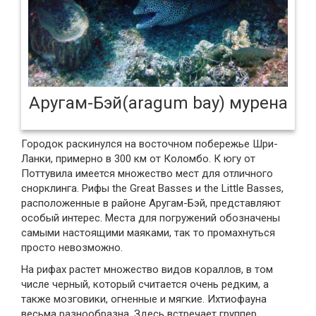
Аругам-Бэй(aragum bay) мурена
Городок раскинулся на восточном побережье Шри-
Ланки, примерно в 300 км от Коломбо. К югу от
Поттувила имеется множество мест для отличного
снорклинга. Рифы the Great Basses и the Little Basses,
расположенные в районе Аругам-Бэй, представляют
особый интерес. Места для погружений обозначены
самыми настоящими маяками, так то промахнуться
просто невозможно.
На рифах растет множество видов кораллов, в том
числе черный, который считается очень редким, а
также мозговики, огненные и мягкие. Ихтиофауна
весьма разнообразна. Здесь встречает группер,