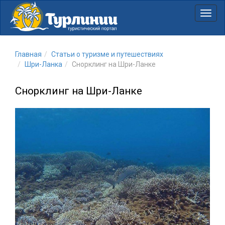
Нави
Главная
Статьи о туризме и путешествиях
Шри-Ланка
Снорклинг на Шри-Ланке
Снорклинг на Шри-Ланке