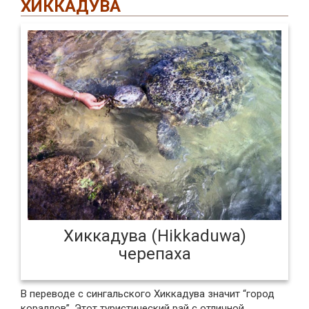
ХИККАДУВА
Хиккадува (Hikkaduwa)
черепаха
В переводе с сингальского Хиккадува значит “город
кораллов”. Этот туристический рай с отличной