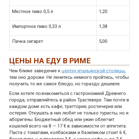
Местное пиво 0,5 л
1,20
Импортное пиво 0,33 л
1,38
Пачка сигарет
5,00
ЦЕНЫ НА ЕДУ В РИМЕ
Чем ближе заведение к
центру итальянской столицы
,
тем оно дороже. Не ленитесь немного пройтись, чтобы
получить то же самое блюдо, но гораздо дешевле.
Если хотите познакомиться с гастрономией Древнего
города, отправляйтесь в район Трастевере. Там почти в
каждом доме есть кафе, траттория, ростичерия или
остерия. Откушать в них любят не только туристы, но и
аборигены. Бюджетный обед или ужин облегчит
кошелей всего на 8 — 17 € в зависимости от аппетита.
Паста с томатами, колбасками и базиликом стоит 6 €,
бокал пива — в пределах 3 €, а чашка кофе — до 2 €.