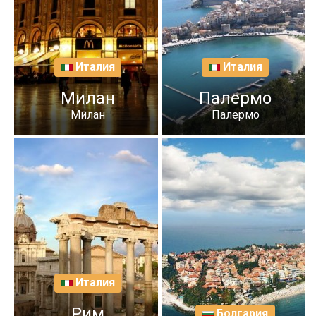
Италия
Италия
Милан
Палермо
Милан
Палермо
Италия
Рим
Болгария