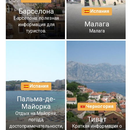
Барселона
Испания
Барселона: полезная
Малага
информация для
туристов.
Малага
Испания
Пальма-де-
Майорка
Черногория
Отдых на Майорке,
Тиват
погода,
достопримечательности,
Краткая информация о